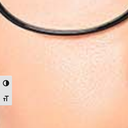
Εναλλαγή Υψηλής Αντίθεσης
Εναλλαγή Μεγέθους Γραμμάτων